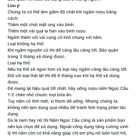
Lưu ý:
Chúng ta có thể làm giảm độ chát khi ngâm rượu bằng
cách:
Thêm một chút mật ong vào bình.
Thêm một vài quả la hán vào bình rượu.
Ngâm thêm với vài cọng cỏ khô chung với nấm.
Loại không hạ thổ:
Khi ngâm nguyên củ thì để càng lâu càng tốt. Bảo quản
trong 3 tháng sẽ dùng được.
Loại hạ thổ:
Nếu hạ thổ sẽ ngon hơn và loại này ngâm càng lâu càng tốt.
Đối với loại thái lát thì để 6 tháng sau khi hạ thổ sẽ dùng
được.
Để mang lại hiệu quả tốt nhất. hãy uống rượu nấm Ngọc Cẩu
1-2 chén nhỏ chước mọi bữa ăn.
Tuy nấm có tính mát, vị thơm dễ uống. Nhưng chúng ta
không nên lạm dụng quá nhiều để tránh tình trạng phản tác
dụng.
Dù là nam hay nữ thì Nấm Ngọc Cẩu cũng là sản phẩm bạn
nên lựa chọn để sử dụng. Ngoài công dụng tăng cường sinh
lý thì nấm còn có khả năng giúp chị em phụ nữ luôn tươi trẻ,