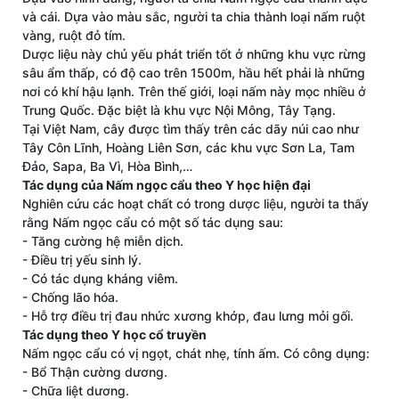
và cái. Dựa vào màu sắc, người ta chia thành loại nấm ruột
vàng, ruột đỏ tím.
Dược liệu này chủ yếu phát triển tốt ở những khu vực rừng
sâu ẩm thấp, có độ cao trên 1500m, hầu hết phải là những
nơi có khí hậu lạnh. Trên thế giới, loại nấm này mọc nhiều ở
Trung Quốc. Đặc biệt là khu vực Nội Mông, Tây Tạng.
Tại Việt Nam, cây được tìm thấy trên các dãy núi cao như
Tây Côn Lĩnh, Hoàng Liên Sơn, các khu vực Sơn La, Tam
Đảo, Sapa, Ba Vì, Hòa Bình,…
Tác dụng của Nấm ngọc cẩu theo Y học hiện đại
Nghiên cứu các hoạt chất có trong dược liệu, người ta thấy
rằng Nấm ngọc cẩu có một số tác dụng sau:
- Tăng cường hệ miễn dịch.
- Điều trị yếu sinh lý.
- Có tác dụng kháng viêm.
- Chống lão hóa.
- Hỗ trợ điều trị đau nhức xương khớp, đau lưng mỏi gối.
Tác dụng theo Y học cổ truyền
Nấm ngọc cẩu có vị ngọt, chát nhẹ, tính ấm. Có công dụng:
- Bổ Thận cường dương.
- Chữa liệt dương.