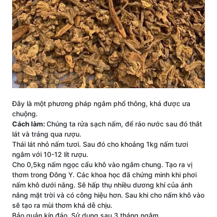
Đây là một phương pháp ngâm phổ thông, khá được ưa
chuộng.
Cách làm:
Chúng ta rửa sạch nấm, để ráo nước sau đó thắt
lát và tráng qua rượu.
Thái lát nhỏ nấm tươi. Sau đó cho khoảng 1kg nấm tươi
ngâm với 10-12 lít rượu.
Cho 0,5kg nấm ngọc cẩu khô vào ngâm chung. Tạo ra vị
thơm trong Đông Y. Các khoa học đã chứng minh khi phơi
nấm khô dưới nắng. Sẽ hấp thụ nhiều dương khí của ánh
nắng mặt trời và có công hiệu hơn. Sau khi cho nấm khô vào
sẽ tạo ra mùi thơm khá dễ chịu.
Bảo quản kín đáo. Sử dụng sau 3 tháng ngâm.