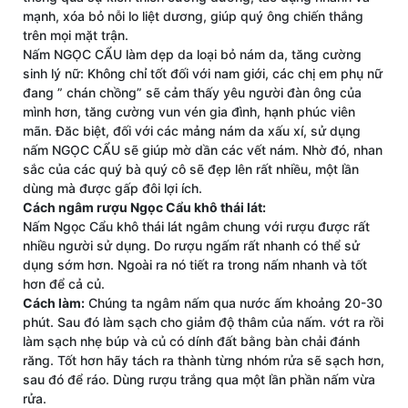
mạnh, xóa bỏ nỗi lo liệt dương, giúp quý ông chiến thắng
trên mọi mặt trận.
Nấm NGỌC CẨU làm dẹp da loại bỏ nám da, tăng cường
sinh lý nữ: Không chỉ tốt đối với nam giới, các chị em phụ nữ
đang ” chán chồng” sẽ cảm thấy yêu người đàn ông của
mình hơn, tăng cường vun vén gia đình, hạnh phúc viên
mãn. Đăc biệt, đối với các mảng nám da xấu xí, sử dụng
nấm NGỌC CẨU sẽ giúp mờ dần các vết nám. Nhờ đó, nhan
sắc của các quý bà quý cô sẽ đẹp lên rất nhiều, một lần
dùng mà được gấp đôi lợi ích.
Cách ngâm rượu Ngọc Cẩu khô thái lát:
Nấm Ngọc Cẩu khô thái lát ngâm chung với rượu được rất
nhiều người sử dụng. Do rượu ngấm rất nhanh có thể sử
dụng sớm hơn. Ngoài ra nó tiết ra trong nấm nhanh và tốt
hơn để cả củ.
Cách làm:
Chúng ta ngâm nấm qua nước ấm khoảng 20-30
phút. Sau đó làm sạch cho giảm độ thâm của nấm. vớt ra rồi
làm sạch nhẹ búp và củ có dính đất bằng bàn chải đánh
răng. Tốt hơn hãy tách ra thành từng nhóm rửa sẽ sạch hơn,
sau đó để ráo. Dùng rượu trắng qua một lần phần nấm vừa
rửa.