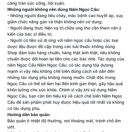
căng tràn sức sống, hồi xuân.
Những người không nên dùng Nấm Ngọc Cẩu:
- Những người đang tiêu chảy, mắc bệnh cao huyết áp, suy
giảm chức năng gan và thận không nên sử dụng.
- Người đang thực hiện xạ trị chữa ung thư cần tham vấn ý
kiến của bác sĩ điều trị.
- Người có tiền sử dị ứng với nấm ngọc cẩu hoặc các loại
dược liệu được đề cập trong các bài thuốc không dùng.
Shop đảm bảo hàng chuẩn, hàng thật ảnh thật, nếu không
chuẩn được đổi hoàn lại tiền cho các bác nhé. Tác dụng của
nấm Ngọc Cẩu Nấm Ngọc Cẩu: có tác dụng tỏa dương
mạnh vì vậy nếu không chế biến đúng cách sẽ dẫn đến
những tác dụng phụ không mong muốn. Chất độc trong
Ngọc Cẩu có thể sẽ làm hại đến kinh gan thận, gây hậu quả
khôn lường cho sức khỏe. Chính vì vậy khi sử dụng Nấm
Ngọc Cẩu, bạn cần tìm hiểu kỹ về cách chế biến Nấm Ngọc
Cẩu để sản phẩm phát huy được hiệu quả tốt nhất và không
có tác dụng phụ.
Hướng dẫn bảo quản
:
Bảo quản ở nhiệt độ thường, nơi thoáng mát, tránh chỗ ẩm
ướt.