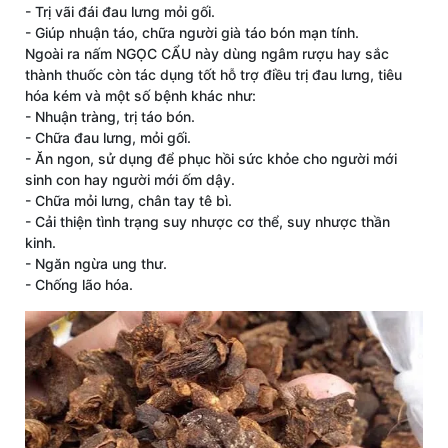
- Trị vãi đái đau lưng mỏi gối.
- Giúp nhuận táo, chữa người già táo bón mạn tính.
Ngoài ra nấm NGỌC CẨU này dùng ngâm rượu hay sắc
thành thuốc còn tác dụng tốt hỗ trợ điều trị đau lưng, tiêu
hóa kém và một số bệnh khác như:
- Nhuận tràng, trị táo bón.
- Chữa đau lưng, mỏi gối.
- Ăn ngon, sử dụng để phục hồi sức khỏe cho người mới
sinh con hay người mới ốm dậy.
- Chữa mỏi lưng, chân tay tê bì.
- Cải thiện tình trạng suy nhược cơ thể, suy nhược thần
kinh.
- Ngăn ngừa ung thư.
- Chống lão hóa.