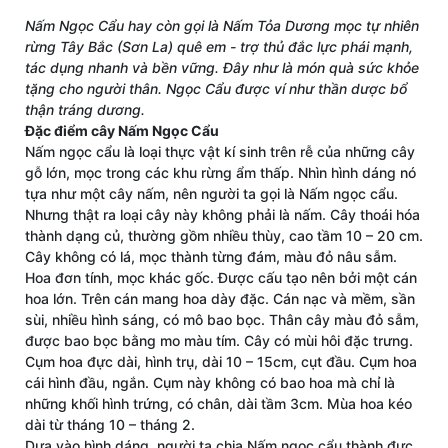
Nấm Ngọc Cẩu hay còn gọi là Nấm Tỏa Dương mọc tự nhiên
rừng Tây Bắc (Sơn La) quê em - trợ thủ đắc lực phái mạnh,
tác dụng nhanh và bền vững. Đây như là món quà sức khỏe
tặng cho người thân. Ngọc Cẩu được ví như thần dược bổ
thận tráng dương.
Đặc điểm cây Nấm Ngọc Cẩu
Nấm ngọc cẩu là loại thực vật kí sinh trên rễ của những cây
gỗ lớn, mọc trong các khu rừng ẩm thấp. Nhìn hình dáng nó
tựa như một cây nấm, nên người ta gọi là Nấm ngọc cẩu.
Nhưng thật ra loại cây này không phải là nấm. Cây thoái hóa
thành dạng củ, thường gồm nhiều thùy, cao tầm 10 – 20 cm.
Cây không có lá, mọc thành từng đám, màu đỏ nâu sẫm.
Hoa đơn tính, mọc khác gốc. Được cấu tạo nên bởi một cán
hoa lớn. Trên cán mang hoa dày đặc. Cán nạc và mềm, sần
sùi, nhiều hình sáng, có mô bao bọc. Thân cây màu đỏ sẫm,
được bao bọc bằng mo màu tím. Cây có mùi hôi đặc trưng.
Cụm hoa đực dài, hình trụ, dài 10 – 15cm, cụt đầu. Cụm hoa
cái hình đầu, ngắn. Cụm này không có bao hoa mà chỉ là
những khối hình trứng, có chân, dài tầm 3cm. Mùa hoa kéo
dài từ tháng 10 – tháng 2.
Dựa vào hình dáng, người ta chia Nấm ngọc cẩu thành đực