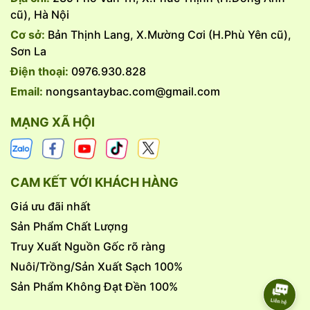
cũ), Hà Nội
Cơ sở:
Bản Thịnh Lang, X.Mường Cơi (H.Phù Yên cũ),
Sơn La
Điện thoại:
0976.930.828
Email:
nongsantaybac.com@gmail.com
MẠNG XÃ HỘI
Công đoạn tiếp theo của món thịt trâu sấy khô là tẩm ướp
CAM KẾT VỚI KHÁCH HÀNG
gia vị cho các miếng thịt gồm có : gừng, sả, tỏi, ớt khô
Giá ưu đãi nhất
được băm nhuyễn , đặc biệt không thể thiếu khén giã nhỏ –
một loại hạt tiêu chỉ có trên vùng rừng núi Tây Bắc. Sau đó
Sản Phẩm Chất Lượng
đem trộn đều tất cả các loại gia vị rồi để ngấm dần trong
Truy Xuất Nguồn Gốc rõ ràng
vòng từ 2 đến 3 tiếng.
Nuôi/Trồng/Sản Xuất Sạch 100%
Khi những thớ thịt đã ngấm đều gia vị, người dân sẽ dùng
que xiên và đem treo lên gác bếp. Thịt trâu sẽ chín nhờ
Sản Phẩm Không Đạt Đền 100%
khói, độ nóng của các loại gia vị đã được tẩm ướp vào