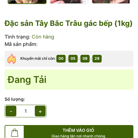
Đặc sản Tây Bắc Trâu gác bếp (1kg)
Tình trạng:
Còn hàng
Mã sản phẩm:
Khuyến mãi chỉ còn:
00
:
05
:
08
:
29
Đang Tải
Số lượng:
-
+
THÊM VÀO GIỎ
Giao hàng tận nơi nhanh chóng