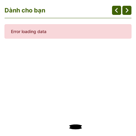
Dành cho bạn
Error loading data
Ngày nay, thịt trâu sấy khô đã và đang trở thành đặc sản
được biết đến nhiều nhất đối với những du khách mỗi dịp
du lịch lên phía Tây Bắc của Tổ quốc. Đây không chỉ là món
ăn truyền thống trong dịp lễ Tết của người dân Lai Châu. Nó
còn được người dân nơi đây mang ra thiết đãi trong bữa
cơm khi nhà có khách. Hay được mang làm đặc sản tặng
khách ghé thăm.
Cách làm độc đáo của món thịt trâu sấy khô nơi vùng núi