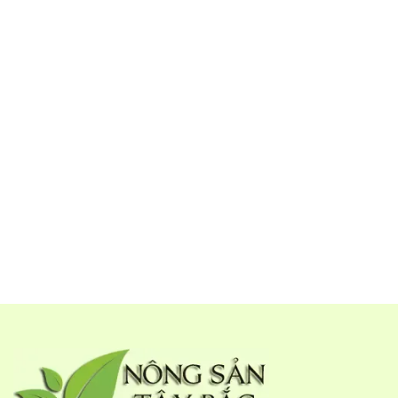
Lai Châu
Thực tế món ăn này được rất nhiều vùng miền thuộc miền
núi Tây Bắc làm được. Quy trình chế biến cơ bản giống
nhau. Nhưng người dân Lai Châu lại có những nét độc đáo
riêng trong việc sử dụng gia vị để làm nên món đặc sản nơi
đây.
Thịt trâu được chọn để làm phải là những con trâu được thả
rông tự nhiên trên các vùng đồi núi Lai Châu. Trong khi mổ
trâu , người dân sẽ lấy phần bắp đùi ngon nhất , không có
gân và mỡ , sau đó thái dọc miếng thịt thằng các thớ dài
tầm 15 cm , rộng 7 đến 8 cm và dày từ 2 đến 3 cm. Sau đó
họ dùng búa để dần cho miếng thịt trâu được mềm ra.
Loại gia vị độc đáo trong cách ướp thịt trâu của người Lai
Châu.