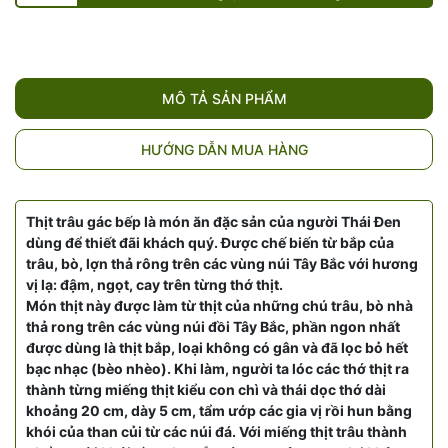
MÔ TẢ SẢN PHẨM
HƯỚNG DẪN MUA HÀNG
Thịt trâu gác bếp là món ăn đặc sản của người Thái Đen
dùng để thiết đãi khách quý. Được chế biến từ bắp của
trâu, bò, lợn thả rông trên các vùng núi Tây Bắc với hương
vị lạ: đậm, ngọt, cay trên từng thớ thịt.
Món thịt này được làm từ thịt của những chú trâu, bò nhà
thả rong trên các vùng núi đồi Tây Bắc, phần ngon nhất
được dùng là thịt bắp, loại không có gân và đã lọc bỏ hết
bạc nhạc (bèo nhèo). Khi làm, người ta lóc các thớ thịt ra
thành từng miếng thịt kiểu con chì và thái dọc thớ dài
khoảng 20 cm, dày 5 cm, tẩm ướp các gia vị rồi hun bằng
khói của than củi từ các núi đá. Với miếng thịt trâu thành