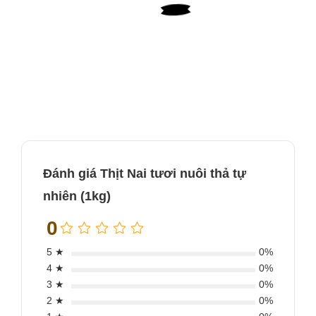
trong lại màu hồng nhạt, khi nấu chín thịt có màu trắng như
thịt heo..
Khi chế biến thịt nai cần chú ý:
Lọc hết tất cả những phần mỡ có thể nhìn thấy, bởi mỡ nai
không ngon và sẽ gây ảnh hưởng đến kết cấu và hương vị
thịt.
Ướp thịt qua đêm trước khi nấu bởi thịt nai khá nặng mùi.
Không nên ướp miếng thịt quá dày vì gia vị chỉ thấm được
khoảng 0,3cm kể cả ướp qua đêm, nên cắt thành từng
miếng mỏng rồi ướp.
Đánh giá Thịt Nai tươi nuôi thả tự
nhiên (1kg)
0
5 ★
0%
4 ★
0%
3 ★
0%
2 ★
0%