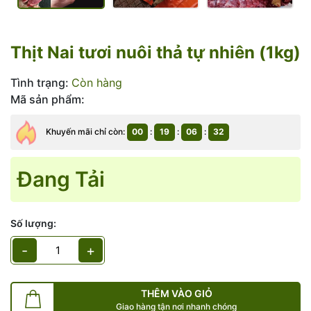
Thịt Nai tươi nuôi thả tự nhiên (1kg)
Tình trạng:
Còn hàng
Mã sản phẩm:
Khuyến mãi chỉ còn:
00
:
19
:
06
:
31
Đang Tải
Số lượng:
-
+
THÊM VÀO GIỎ
Giao hàng tận nơi nhanh chóng