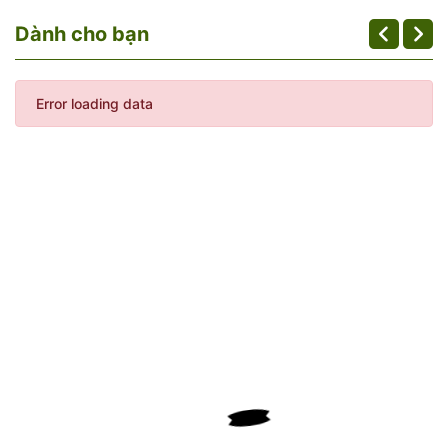
Dành cho bạn
Error loading data
Một số cách chế biến
Thịt Nai có giá trị dinh dưỡng cao, cũng rất dễ chế biến. Bạn
có thể hấp, hầm, nấu cháo, nướng, nhúng giấm… đều rất
ngon. Hoặc bạn cũng có thể làm thành khô nai có hương vị
tuyệt hảo. Cụ thể:
- Thịt Nai nướng
- Thịt Nai Xào sả ớt
- Thịt Nai nhúng giấm
- Thịt Nai xào lăn
- Thịt Nai hấp
- Thịt Nai làm khô
Công thức truyền thống, gồm:: Gừng nướng, mỡ, nước tiêu,
nước tương, bột ngọt, muối, đường.
Phải ướp ít nhất 30 phút thì gia vị với ngấm vào từng thớ
thịt. Thịt nai nướng trên than củi hoặc lửa than là ngon nhất.