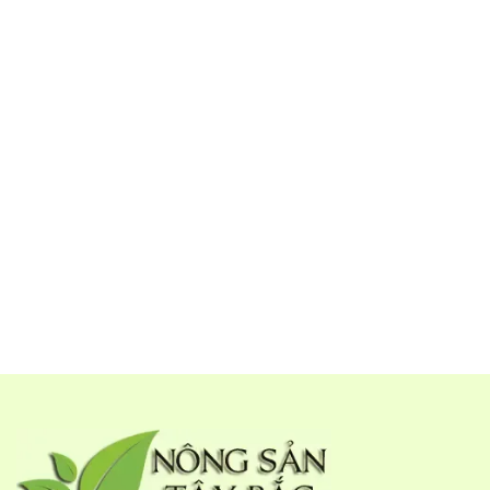
Từng hòn than hồng rực lửa, cho miếng thịt lên lên nướng,
trở đều tay để cho thịt chín ở cả hai mặt.
Thịt nai nướng chín tới thì thịt mềm, ngọt, nếu chín quá thì
thịt quá khô, còn chưa chín đủ thì thịt bở.
Thịt vừa chín, lấy từ than hồng xuống, cắt thành miếng nhỏ
rồi ăn luôn, không cần thêm chút mắm hay nước chấm nào
hết.