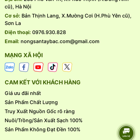
cũ), Hà Nội
Cơ sở:
Bản Thịnh Lang, X.Mường Cơi (H.Phù Yên cũ),
Sơn La
Nông Sản Tây Bắc cam kết:
Điện thoại:
0976.930.828
Hàng tươi ngon, mổ mỗi ngày.
Email:
nongsantaybac.com@gmail.com
Đảm bảo an toàn vệ sinh có giấy chứng nhận của cục vệ
sinh an toàn thực phẩm.
MẠNG XÃ HỘI
Bảo quản cẩn thận, chặt chẽ để khi giao đến khách hàng
vẫn giữ nguyên chất lượng.
Mang đến cho quý khách thực phẩm dinh dưỡng uy tín an
toàn cho sức khỏe.
CAM KẾT VỚI KHÁCH HÀNG
Bảo quản ở ngăn mát tủ lạnh nếu sử dụng ngay
- Hạn sử dụng: Tùy vào cách chế biến
Giá ưu đãi nhất
- Quý khách vui lòng đặt hàng trước 1-3 ngày để shop
Sản Phẩm Chất Lượng
chuẩn bị. Nhận Ship nội thành Hà Nội từ 5kg trở lên.
- Miễn ship nội thành Hà Nội khi khách đặt hàng từ 10kg trở
Truy Xuất Nguồn Gốc rõ ràng
lên.
Nuôi/Trồng/Sản Xuất Sạch 100%
Sản Phẩm Không Đạt Đền 100%