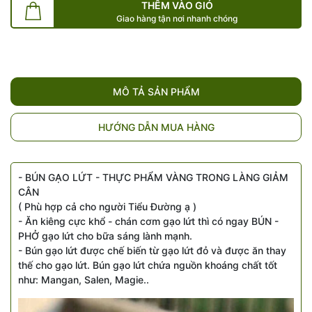
THÊM VÀO GIỎ
Giao hàng tận nơi nhanh chóng
MÔ TẢ SẢN PHẨM
HƯỚNG DẪN MUA HÀNG
- BÚN GẠO LỨT - THỰC PHẨM VÀNG TRONG LÀNG GIẢM
CÂN
( Phù hợp cả cho người Tiểu Đường ạ )
- Ăn kiêng cực khổ - chán cơm gạo lứt thì có ngay BÚN -
PHỞ gạo lứt cho bữa sáng lành mạnh.
- Bún gạo lứt được chế biến từ gạo lứt đỏ và được ăn thay
thế cho gạo lứt. Bún gạo lứt chứa nguồn khoáng chất tốt
như: Mangan, Salen, Magie..