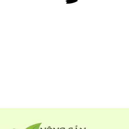
Bảo quản ở nhiệt độ thường, nơi khô ráo thoáng mát
- Hạn sử dụng: 6 thâng kể từ khi đóng gói
- Nguồn gốc: Cao Bằng
- Đóng gói : 1kg/túi