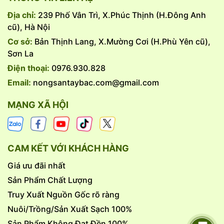
Địa chỉ:
239 Phố Vân Trì, X.Phúc Thịnh (H.Đông Anh
cũ), Hà Nội
Cơ sở:
Bản Thịnh Lang, X.Mường Cơi (H.Phù Yên cũ),
Sơn La
Điện thoại:
0976.930.828
Email:
nongsantaybac.com@gmail.com
MẠNG XÃ HỘI
CAM KẾT VỚI KHÁCH HÀNG
Giá ưu đãi nhất
Sản Phẩm Chất Lượng
Truy Xuất Nguồn Gốc rõ ràng
Nuôi/Trồng/Sản Xuất Sạch 100%
Sản Phẩm Không Đạt Đền 100%