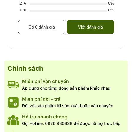
2 ★
0%
- Cách dùng: chỉ cần luộc qua nước nóng 3 - 5 phút sau đó
1 ★
0%
xả lại bằng nước lạnh.
- Món ăn phù hợp trộn chua ngọt, trộn hải sản, xào thập
cẩm, nấu với nước dùng như bún phở bình thường.
Có 0 đánh giá
Viết đánh giá
Chính sách
Miễn phí vận chuyển
Áp dụng cho từng dòng sản phẩm khác nhau
Miễn phí đổi - trả
Đối với sản phẩm lỗi sản xuất hoặc vận chuyển
Hỗ trợ nhanh chóng
Gọi Hotline:
0976 930828
để được hỗ trợ trực tiếp