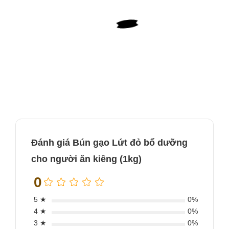
Đánh giá Bún gạo Lứt đỏ bổ dưỡng
cho người ăn kiêng (1kg)
- Bún gạo lứt cực kì bổ dưỡng nên có thể ngăn ngừa một số
0
bệnh tật, bổ sung dưỡng chất cho cơ thể, dễ tiêu,dễ dàng
chế biến thành các món ăn tiện lợi
5 ★
0%
- Thuộc nhóm tinh bột hấp thụ chậm vì vậy rất tốt cho đối
4 ★
0%
tượng muốn giảm cân , người mỡ máu cao, người bệnh đái
3 ★
0%
đường cần kiêng cơm trắng