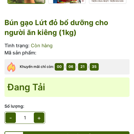
Bún gạo Lứt đỏ bổ dưỡng cho
người ăn kiêng (1kg)
Tình trạng:
Còn hàng
Mã sản phẩm:
Khuyến mãi chỉ còn:
00
:
06
:
21
:
34
Đang Tải
Số lượng:
-
+