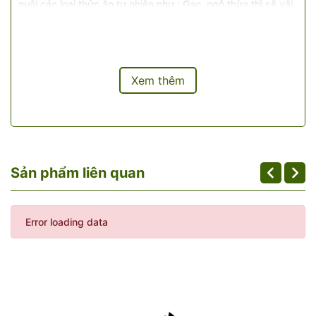
nuôi các loại thức ăn tự nhiên như : Gạo, ngô thừa thì sẽ vãi
ra cho chúng ăn, còn lại chúng tự kiếm ăn ở đồi rộng lớn,
nên chất lượng thịt gà rất tốt. Gà sau một ngày bay nhảy,
kiếm ăn khắp quả đồi, đêm về ngủ trên các cành cây gần
chuồng cây nhãn, cây bưởi... Khi nào mưa bão chúng mới
vào chuồng.
Xem thêm
Sản phẩm liên quan
Error loading data