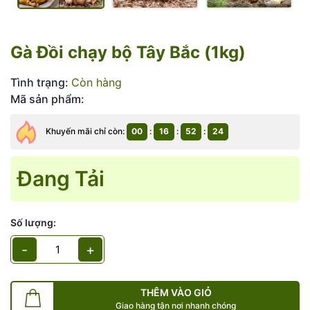
Gà Đồi chạy bộ Tây Bắc (1kg)
Tình trạng:
Còn hàng
Mã sản phẩm:
Khuyến mãi chỉ còn:
00
:
16
:
52
:
24
Đang Tải
Số lượng:
-
+
THÊM VÀO GIỎ
Giao hàng tận nơi nhanh chóng