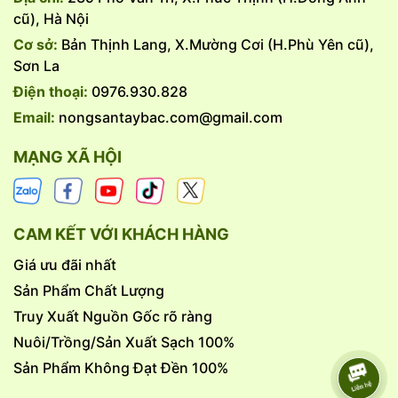
cũ), Hà Nội
Cơ sở:
Bản Thịnh Lang, X.Mường Cơi (H.Phù Yên cũ),
Nông Sản Tây Bắc cam kết cung cấp gà đồi Tây Bắc chuẩn,
Sơn La
chất lượng cho tất cả khách hàng trên toàn quốc.
Điện thoại:
0976.930.828
- Quý khách vui lòng đặt hàng trước một ngày để shop
chuẩn bị. Nhận Ship nội thành Hà Nội từ 2 con trở lên.
Email:
nongsantaybac.com@gmail.com
- Miễn ship nội thành Hà Nội khi khách đặt hàng từ 5 con
trở lên.
MẠNG XÃ HỘI
CAM KẾT VỚI KHÁCH HÀNG
Giá ưu đãi nhất
Sản Phẩm Chất Lượng
Truy Xuất Nguồn Gốc rõ ràng
Nuôi/Trồng/Sản Xuất Sạch 100%
Sản Phẩm Không Đạt Đền 100%