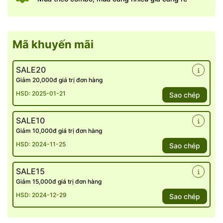
Không giống với những vùng chăn nuôi khác chăn nuôi chủ
yếu ở trong nhà xưởng, gà đồi Tây Bắc được chăn thả tự
Mã khuyến mãi
nhiên trên những quả đồi rộng lớn, sử dụng nguồn thức ăn
hữu cơ kết hợp với việc chạy nhảy nhiều nên thịt gà chắc
khỏe, ngọt, đậm , thơm ngon đặc trưng riêng của vùng miền
SALE20
Tây Bắc.
Giảm 20,000đ giá trị đơn hàng
HSD: 2025-01-21
Sao chép
SALE10
Giảm 10,000đ giá trị đơn hàng
HSD: 2024-11-25
Sao chép
SALE15
Giảm 15,000đ giá trị đơn hàng
HSD: 2024-12-29
Sao chép