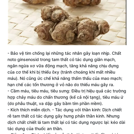
- Bảo vệ tim chống lại những tác nhân gây loạn nhịp. Chất
noto ginsenosid trong tam thất có tác dụng giãn mạch,
ngăn ngừa xơ vữa động mạch, tăng khả năng chịu đựng
của cơ thể khi bị thiếu ôxy (tránh choáng khi mất nhiều
máu). Nó cũng ức chế khả năng thẩm thấu của mao mạch;
hạn chế các tổn thương ở vỏ não do thiếu máu gây ra.
- Cầm máu, tiêu máu, tiêu sưng: Điều trị hiệu quả các trường
hợp chảy máu do chấn thương (kể cả nội tạng), tiêu máu ứ
(do phẫu thuật, va dập gây bầm tím phần mềm).
- Kích thích miễn dịch. - Tác dụng với thần kinh: Dịch chiết
rễ tam thất có tác dụng gây hưng phấn thần kinh. Nhưng
dịch chất chiết lá tam thất lại có tác dụng ngược lại: kéo dài
tác dụng của thuốc an thần.