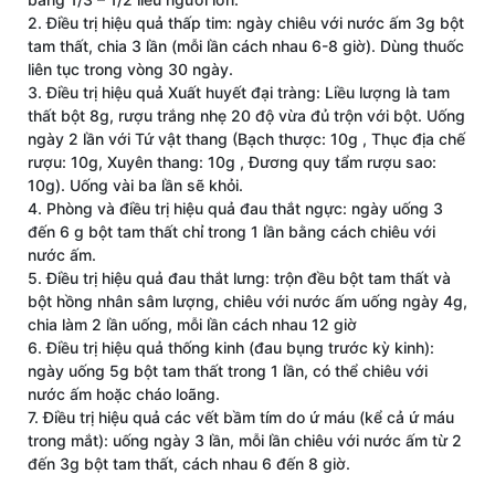
2. Điều trị hiệu quả thấp tim: ngày chiêu với nước ấm 3g bột
tam thất, chia 3 lần (mỗi lần cách nhau 6-8 giờ). Dùng thuốc
liên tục trong vòng 30 ngày.
3. Điều trị hiệu quả Xuất huyết đại tràng: Liều lượng là tam
thất bột 8g, rượu trắng nhẹ 20 độ vừa đủ trộn với bột. Uống
ngày 2 lần với Tứ vật thang (Bạch thược: 10g , Thục địa chế
rượu: 10g, Xuyên thang: 10g , Đương quy tẩm rượu sao:
10g). Uống vài ba lần sẽ khỏi.
4. Phòng và điều trị hiệu quả đau thắt ngực: ngày uống 3
đến 6 g bột tam thất chỉ trong 1 lần bằng cách chiêu với
nước ấm.
5. Điều trị hiệu quả đau thắt lưng: trộn đều bột tam thất và
bột hồng nhân sâm lượng, chiêu với nước ấm uống ngày 4g,
chia làm 2 lần uống, mỗi lần cách nhau 12 giờ
6. Điều trị hiệu quả thống kinh (đau bụng trước kỳ kinh):
ngày uống 5g bột tam thất trong 1 lần, có thể chiêu với
nước ấm hoặc cháo loãng.
7. Điều trị hiệu quả các vết bầm tím do ứ máu (kể cả ứ máu
trong mắt): uống ngày 3 lần, mỗi lần chiêu với nước ấm từ 2
đến 3g bột tam thất, cách nhau 6 đến 8 giờ.