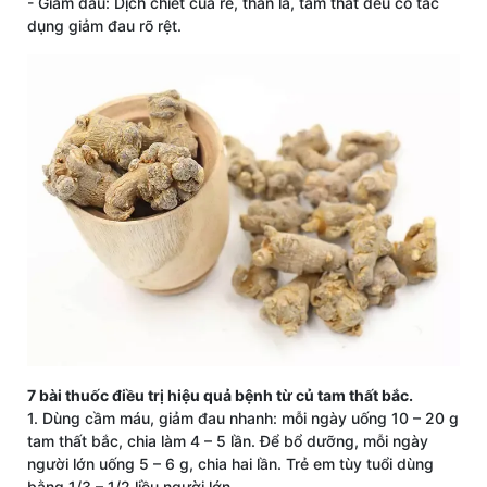
- Giảm đau: Dịch chiết của rễ, thân lá, tam thất đều có tác
dụng giảm đau rõ rệt.
7 bài thuốc điều trị hiệu quả bệnh từ củ tam thất bắc.
1. Dùng cầm máu, giảm đau nhanh: mỗi ngày uống 10 – 20 g
tam thất bắc, chia làm 4 – 5 lần. Để bổ dưỡng, mỗi ngày
người lớn uống 5 – 6 g, chia hai lần. Trẻ em tùy tuổi dùng
bằng 1/3 – 1/2 liều người lớn.