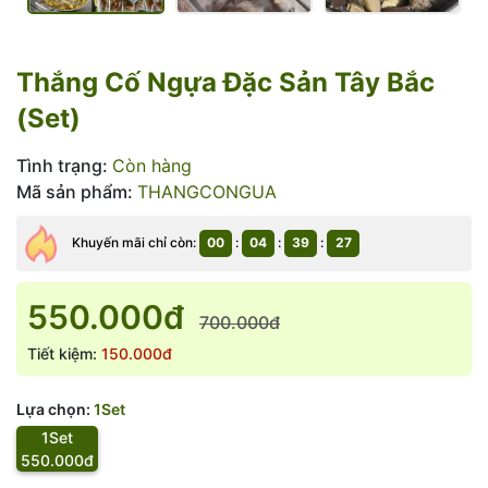
Thắng Cố Ngựa Đặc Sản Tây Bắc
(Set)
Tình trạng:
Còn hàng
Mã sản phẩm:
THANGCONGUA
Khuyến mãi chỉ còn:
00
:
04
:
39
:
26
550.000đ
700.000đ
Tiết kiệm:
150.000đ
Lựa chọn:
1Set
1Set
550.000đ