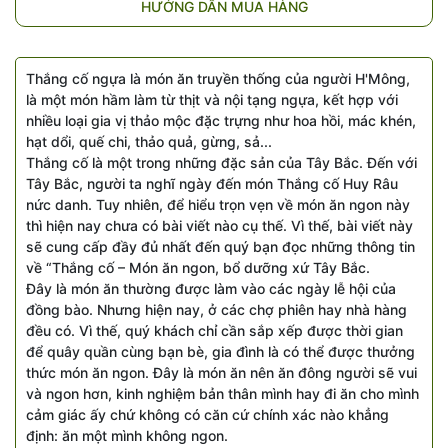
HƯỚNG DẪN MUA HÀNG
Thắng cố ngựa là món ăn truyền thống của người H'Mông,
là một món hầm làm từ thịt và nội tạng ngựa, kết hợp với
nhiều loại gia vị thảo mộc đặc trựng như hoa hồi, mác khén,
hạt dổi, quế chi, thảo quả, gừng, sả...
Thắng cố là một trong những đặc sản của Tây Bắc. Đến với
Tây Bắc, người ta nghĩ ngày đến món Thắng cố Huy Râu
nức danh. Tuy nhiên, để hiểu trọn vẹn về món ăn ngon này
thì hiện nay chưa có bài viết nào cụ thế. Vì thế, bài viết này
sẽ cung cấp đầy đủ nhất đến quý bạn đọc những thông tin
về “Thắng cố – Món ăn ngon, bổ dưỡng xứ Tây Bắc.
Đây là món ăn thường được làm vào các ngày lễ hội của
đồng bào. Nhưng hiện nay, ở các chợ phiên hay nhà hàng
đều có. Vì thế, quý khách chỉ cần sắp xếp được thời gian
để quây quần cùng bạn bè, gia đình là có thể được thưởng
thức món ăn ngon. Đây là món ăn nên ăn đông người sẽ vui
và ngon hơn, kinh nghiệm bản thân mình hay đi ăn cho mình
cảm giác ấy chứ không có căn cứ chính xác nào khẳng
định: ăn một mình không ngon.