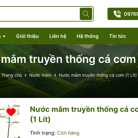
0976
m
Giới thiệu
Liên hệ
Hệ thống
Tin tức
mắm truyền thống cá cơm (1
Trang chủ
Nước mắm
Nước mắm truyền thống cá cơm (1 Lít)
Nước mắm truyền thống cá c
(1 Lít)
Mã giảm giá:
Ngày hết hạn:
Tình trạng:
Còn hàng