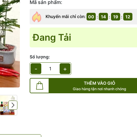
Mã sản phẩm:
Điều kiện:
Khuyến mãi chỉ còn:
00
:
14
:
19
:
11
Đang Tải
Số lượng:
-
+
THÊM VÀO GIỎ
Giao hàng tận nơi nhanh chóng