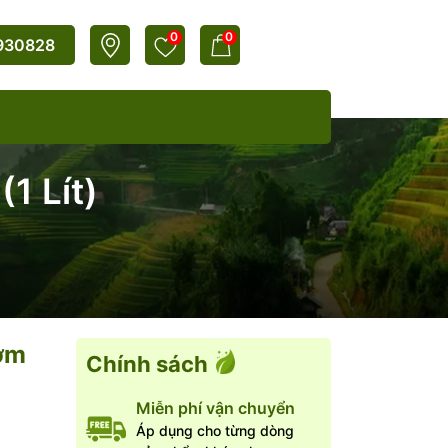
0
0
930828
 Lít)
ơm
Chính sách
Miễn phí vận chuyển
Áp dụng cho từng dòng