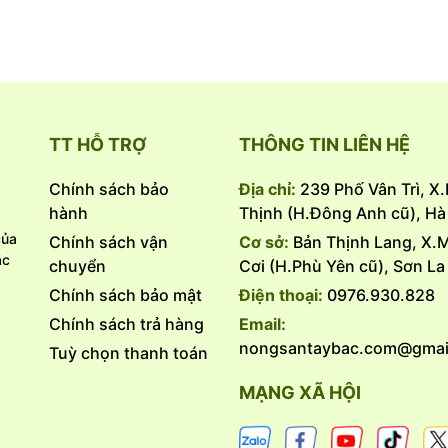
với muối hạt tinh trong thùng gỗ Bời Lời, đặt dưới nhà tôn kín, the
en tự nhiên, những dòng nước cốt ban đầu, nguyên chất, không pha
ơm dịu, đỏ tươi màu hổ phách, đậm đà hậu vị được đóng chai tạo nê
ớc mắm truyền thống cá cơm Phú Hải Cốt đặc biệt là dòng nước mắm t
bảo ba tiêu chí: Sạch, Ngon, Bổ.
TT HỖ TRỢ
THÔNG TIN LIÊN HỆ
đạm tự nhiên).
Chính sách bảo
Địa chỉ:
239 Phố Vân Trì, X
hành
Thịnh (H.Đông Anh cũ), Hà 
 cá.
ủa
Chính sách vận
Cơ sở:
Bản Thịnh Lang, X.
 đạm acid amin từ cá.
́c
chuyển
Cơi (H.Phù Yên cũ), Sơn La
Chính sách bảo mật
Điện thoại:
0976.930.828
Chính sách trả hàng
Email:
nongsantaybac.com@gmai
Tuỳ chọn thanh toán
MẠNG XÃ HỘI