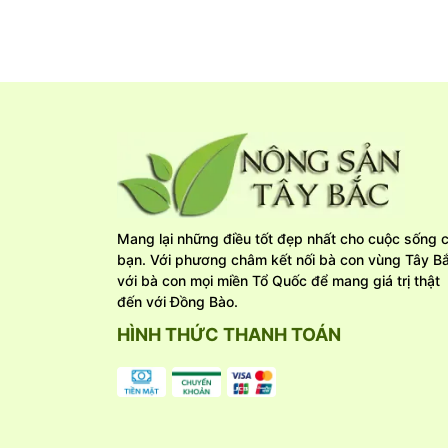
Nước mắm truyền thống cá cơm: Từ cá cơm tươi ủ 
phương pháp truyền thống, sau 24 tháng, lên m
được rút nỏ, nhỉ ra từng giọt sóng sánh, mùi th
mắm truyền thống cá cơm Phú Hải cốt đặc biệt.
Điều khác biệt và là lợi thế cạnh tranh của nư
thống tự nhiên, nguyên cốt không pha, luôn đảm 
Chỉ tiêu chất lượng:
Hàm lượng đạm nitơ toàn phần 36 (±1)gN/l. (Độ 
Hàm lượng đạm Acid Amin/ đạm tổng 50 %.
Màu: Hổ phách đậm – Đỏ tươi cánh gián.
Mùi: Thơm bùi dịu nhẹ, thơm đặc trưng của đạm
Mang lại những điều tốt đẹp nhất cho cuộc sống c
Vị: Đậm đà hậu vị. Vị ngọt của đạm tự nhiên của
bạn. Với phương châm kết nối bà con vùng Tây Bă
với bà con mọi miền Tổ Quốc để mang giá trị thật
đến với Đồng Bào.
HÌNH THỨC THANH TOÁN