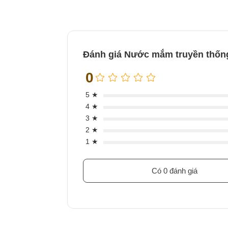
Đánh giá Nước mắm truyền thống 
0
5 ★
4 ★
3 ★
2 ★
1 ★
Có 0 đánh giá