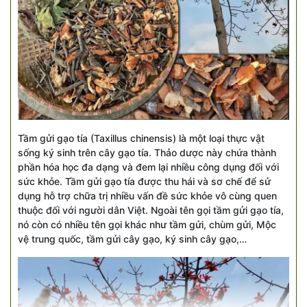
Tầm gửi gạo tía (Taxillus chinensis) là một loại thực vật
sống ký sinh trên cây gạo tía. Thảo dược này chứa thành
phần hóa học đa dạng và đem lại nhiều công dụng đối với
sức khỏe. Tầm gửi gạo tía được thu hái và sơ chế để sử
dụng hỗ trợ chữa trị nhiều vấn đề sức khỏe vô cùng quen
thuộc đối với người dân Việt. Ngoài tên gọi tầm gửi gạo tía,
nó còn có nhiều tên gọi khác như tầm gửi, chùm gửi, Mộc
vệ trung quốc, tầm gửi cây gạo, ký sinh cây gạo,…