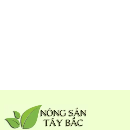
✔ Viêm Thận mãn tính.
✔ Suy Thận độ 1, 2.
✔ Nước tiểu vàng, đục, có bọt trắng.
✔Khối u lành tính trong Gan, Thận.
✔ Phụ nữ mất sữa sau sinh, hậu sản.
✔ Viêm Khớp Dạng Thấp.
✔Thoái Hóa Khớp, Cột Sống.
✔Hạ Huyết Áp Cao.
✔ Tiểu Đường nhẹ…
Dùng uống thay nước hàng ngày, sao vàng ngâm rượu hạ
thổ đều rất tốt.