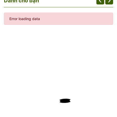
Dành cho bạn
Error loading data
Tầm gửi cây gạo có tác dụng gì?
✔Tầm gửi cây gạo có tác dụng hạ mỡ máu, mỡ gan.
✔ Tầm gửi cây gạo chữa bệnh máu nóng mà y học hiện đại
bó tay.
✔Tầm gửi cây gạo có tác dụng giải rượu, mát gan.