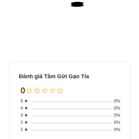
Đánh giá Tầm Gửi Gạo Tía
0
5 ★
0%
4 ★
0%
3 ★
0%
2 ★
0%
1 ★
0%