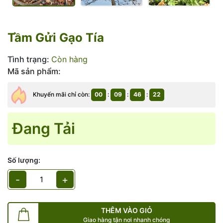
Tầm Gửi Gạo Tía
Tình trạng:
Còn hàng
Mã sản phẩm:
Khuyến mãi chỉ còn:
00
:
09
:
46
:
21
Đang Tải
Số lượng:
-
+
THÊM VÀO GIỎ
Giao hàng tận nơi nhanh chóng