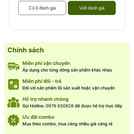
Có 0 đánh giá
Viết đánh giá
Chính sách
Miễn phí vận chuyển
Áp dụng cho từng dòng sản phẩm khác nhau
Miễn phí đổi - trả
Tầm gửi gạo tía thường mọc bò và leo. Cây có thân gỗ, chia
Đối với sản phẩm lỗi sản xuất hoặc vận chuyển
đốt, giòn và có thể được phủ lông. Lá mọc đối xứng, phiến
lá có hình oval hoặc hình mác, mép lá nguyên và gân lá hình
Hỗ trợ nhanh chóng
lông chim. Hoa mọc thành cụm, hoa đơn tính hoặc lưỡng
Gọi Hotline:
0976 930828
để được hỗ trợ trực tiếp
tĩnh. Quả nang, hình trụ cầu và có màu vàng.
Ưu đãi combo
Mua theo combo, mua càng nhiều giá càng rẻ