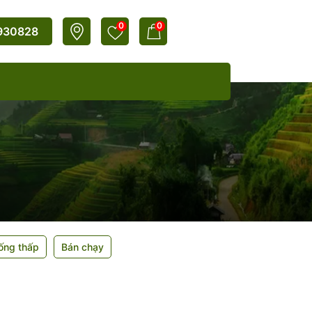
0
0
930828
ống thấp
Bán chạy