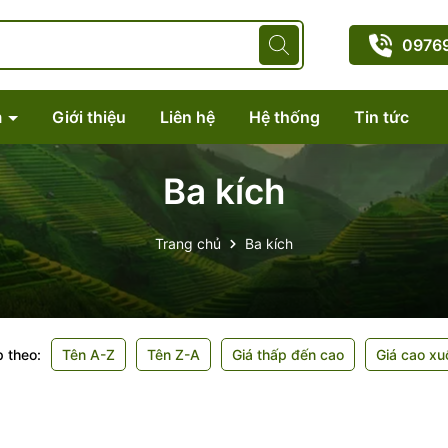
0976
m
Giới thiệu
Liên hệ
Hệ thống
Tin tức
Ba kích
Trang chủ
Ba kích
 theo:
Tên A-Z
Tên Z-A
Giá thấp đến cao
Giá cao xu