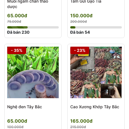
Muối ngâm chân thảo
Tầm Gửi Gạo Tía
dược
65.000đ
150.000đ
75.000đ
200.000đ
Đã bán 230
Đã bán 54
- 35%
- 23%
Nghệ đen Tây Bắc
Cao Xương Khớp Tây Bắc
65.000đ
165.000đ
100.000đ
215.000đ