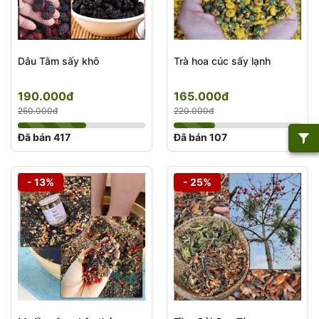
Dâu Tằm sấy khô
Trà hoa cúc sấy lạnh
190.000đ
165.000đ
250.000đ
220.000đ
Đã bán 417
Đã bán 107
- 13%
- 25%