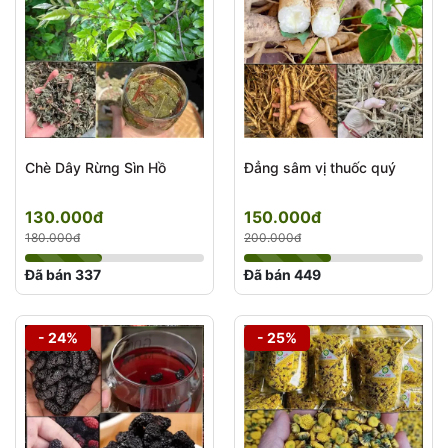
Chè Dây Rừng Sìn Hồ
Đẳng sâm vị thuốc quý
130.000đ
150.000đ
180.000đ
200.000đ
Đã bán 337
Đã bán 449
- 24%
- 25%